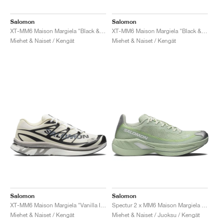
FIELD GENERAL
CRAZE
ADIRACER
MULE
471
GEL-CUMULUS 16
G.T. CUT
FORCE 58
TEKKIRA CUP
508
JORDAN
Salomon
Salomon
KILLSHOT 2
MOTO 2K
ITALIA
LEGACY 312
ALLERDALE
G.T. FUTURE
PS8
ALOHA SUPER
600
XT-MM6 Maison Margiela "Black & Cherry Tomato"
XT-MM6 Maison Margiela "Black & Silver"
Miehet & Naiset / Kengät
Miehet & Naiset / Kengät
TOTAL 90
PHENOMENA
FORUM
JUMPMAN JACK
2000
VERTEBRAE
808
AVA ROVER
1000
HAMBURG
204L
AIR MAX 95
933
MIND
860V2
AIR RIFT
Salomon
Salomon
XT-MM6 Maison Margiela "Vanilla Ice"
Spectur 2 x MM6 Maison Margiela "Seafoam Green"
Miehet & Naiset / Kengät
Miehet & Naiset / Juoksu / Kengät