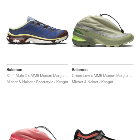
Salomon
Salomon
XT-4 Mule 2 x MM6 Maison Margiela "White & Green Haze"
Cross Low x MM6 Maison Margiela "Alfalfa"
Miehet & Naiset / Sportstyle / Kengät
Miehet & Naiset / Kengät