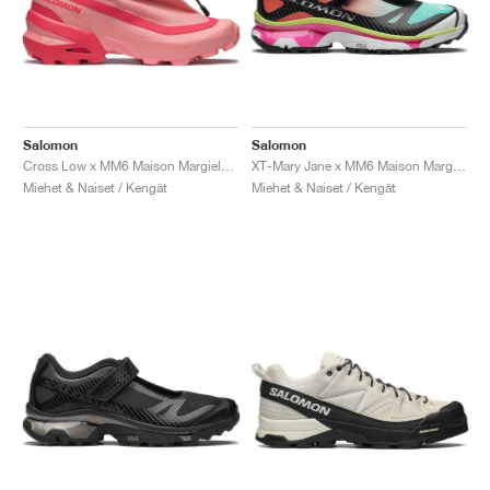
Salomon
Salomon
Cross Low x MM6 Maison Margiela "Flamingo Pink"
XT-Mary Jane x MM6 Maison Margiela "Ginger & Electric Green"
Miehet & Naiset / Kengät
Miehet & Naiset / Kengät