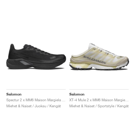
Salomon
Salomon
Spectur 2 x MM6 Maison Margiela "Black & Pewter"
XT-4 Mule 2 x MM6 Maison Margiela "Ultramarine & Rum Raisin"
Miehet & Naiset / Juoksu / Kengät
Miehet & Naiset / Sportstyle / Kengät