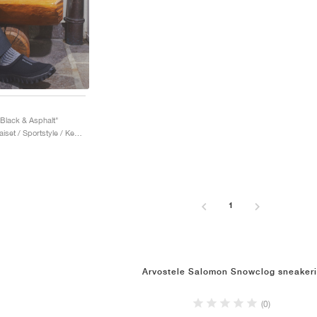
Black & Asphalt"
Miehet & Naiset / Sportstyle / Kengät
1
Arvostele Salomon Snowclog sneakeri
(0)