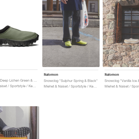
Salomon
Salomon
Snowclog "Deep Lichen Green & Black"
Snowclog "Sulphur Spring & Black"
Miehet & Naiset / Sportstyle / Kengät
Miehet & Naiset / Sportstyle / Kengät