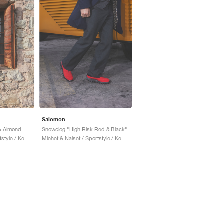
Salomon
Snowclog "Vanilla Ice & Almond Milk"
Snowclog "High Risk Red & Black"
Miehet & Naiset / Sportstyle / Kengät
Miehet & Naiset / Sportstyle / Kengät