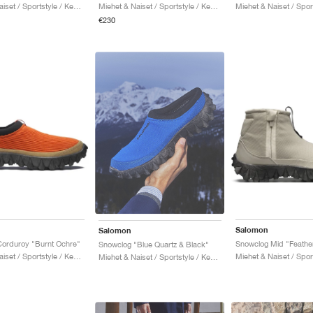
Miehet & Naiset / Sportstyle / Kengät
Miehet & Naiset / Sportstyle / Kengät
€230
Salomon
Salomon
orduroy "Burnt Ochre"
Snowclog "Blue Quartz & Black"
Miehet & Naiset / Sportstyle / Kengät
Miehet & Naiset / Sportstyle / Kengät