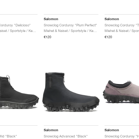
Salomon
Salomon
orduroy "Delicioso"
Snowclog Corduroy "Plum Perfect"
Snowclog Corduroy "Tr
Miehet & Naiset / Sportstyle / Kengät
Miehet & Naiset / Sportstyle / Kengät
€120
€120
Salomon
Salomon
id "Black"
Snowclog Advanced "Black"