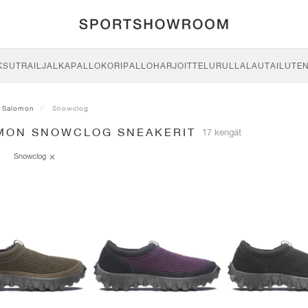
KSU
TRAIL
JALKAPALLO
KORIPALLO
HARJOITTELU
RULLALAUTAILU
TE
Salomon
Snowclog
MON SNOWCLOG SNEAKERIT
17 kengät
Snowclog