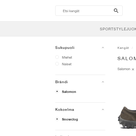
search-
btn
SPORTSTYLE
JUO
Sukupuoli
Kengät
Miehet
SALO
Naiset
Salomon
Brändi
Salomon
Kokoelma
Snowclog