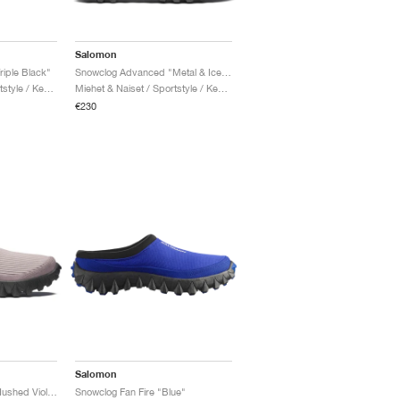
Salomon
iple Black"
Snowclog Advanced "Metal & Ice Flow"
Miehet & Naiset / Sportstyle / Kengät
Miehet & Naiset / Sportstyle / Kengät
€230
Salomon
Snowclog Corduroy "Hushed Violet"
Snowclog Fan Fire "Blue"