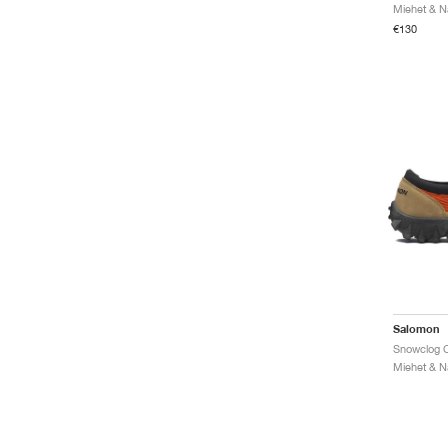
€130
Salomon
Snowclog C