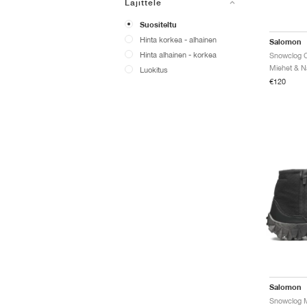
Lajittele
Suositeltu
Hinta korkea - alhainen
Salomon
Hinta alhainen - korkea
Snowclog C
Luokitus
€120
Salomon
Snowclog M