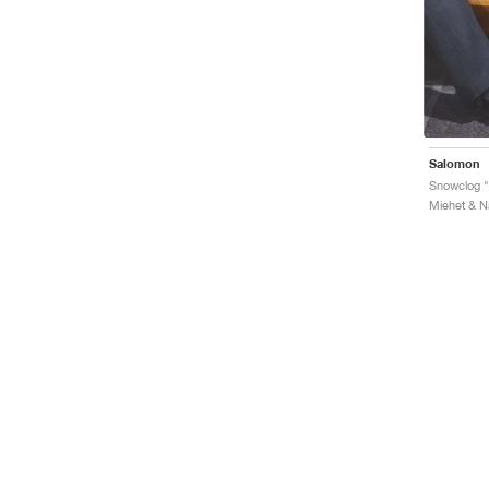
Salomon
Snowclog "