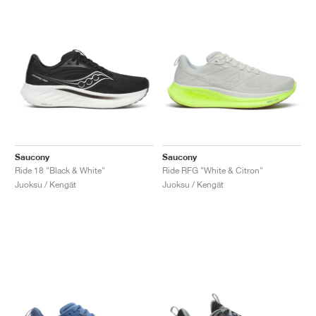
Saucony
Saucony
Ride 18 "Black & White"
Ride RFG "White & Citron"
Juoksu / Kengät
Juoksu / Kengät