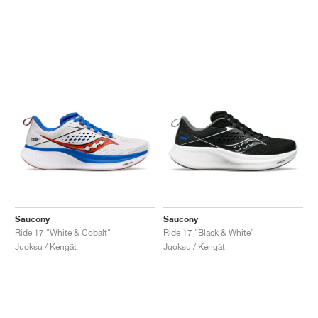
Saucony
Saucony
Ride 17 "White & Cobalt"
Ride 17 "Black & White"
Juoksu / Kengät
Juoksu / Kengät