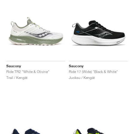
Saucony
Saucony
Ride TR2 "White & Olivine"
Ride 17 (Wide) "Black & White"
Trail / Kengät
Juoksu / Kengät