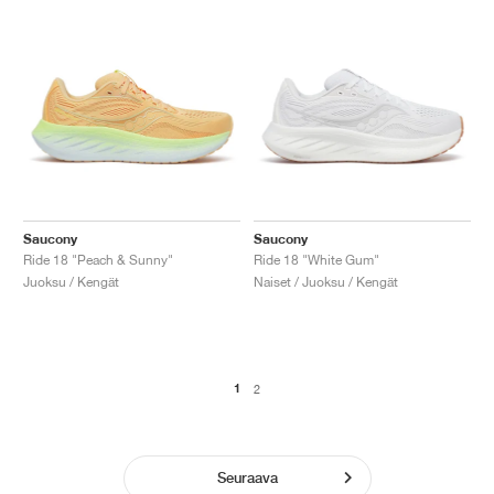
Saucony
Saucony
Ride 18 "Peach & Sunny"
Ride 18 "White Gum"
Juoksu / Kengät
Naiset / Juoksu / Kengät
1
2
Seuraava