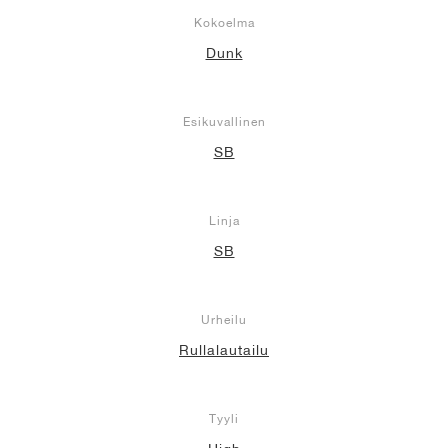
Kokoelma
Dunk
Esikuvallinen
SB
Linja
SB
Urheilu
Rullalautailu
Tyyli