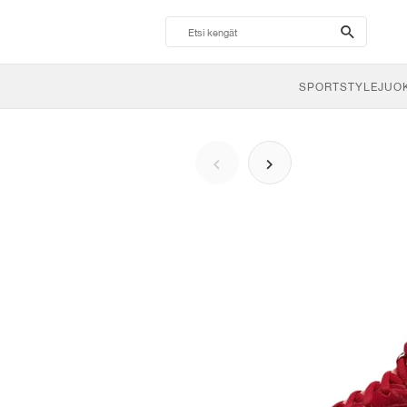
search-
btn
SPORTSTYLE
JUO