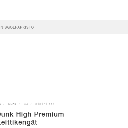
NNIS
GOLF
ARKISTO
e
Dunk
SB
313171-661
Dunk High Premium
keittikengät