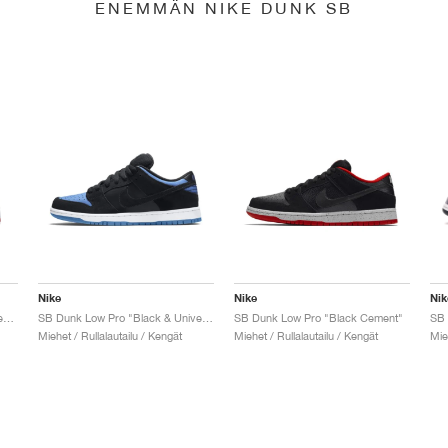
ENEMMÄN NIKE DUNK SB
Nike
Nike
Nik
SB Dunk Low x Jeff Staple "Pigeon"
SB Dunk Low Pro "Black & University Blue"
SB Dunk Low Pro "Black Cement"
Miehet / Rullalautailu / Kengät
Miehet / Rullalautailu / Kengät
Mie