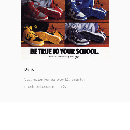
Dunk
Vaatimaton koripallokenkä, josta tuli
maailmanlaajuinen ilmiö.