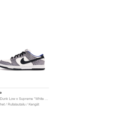
e
SB Dunk Low x Supreme "White Cement"
het / Rullalautailu / Kengät