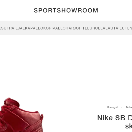
KSU
TRAIL
JALKAPALLO
KORIPALLO
HARJOITTELU
RULLALAUTAILU
TE
Kengät
Nik
Nike SB 
s