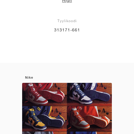
High
Tyylikoodi
313171-661
Nike