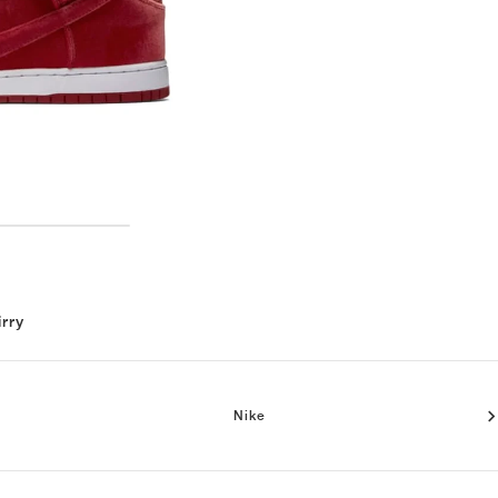
irry
Nike