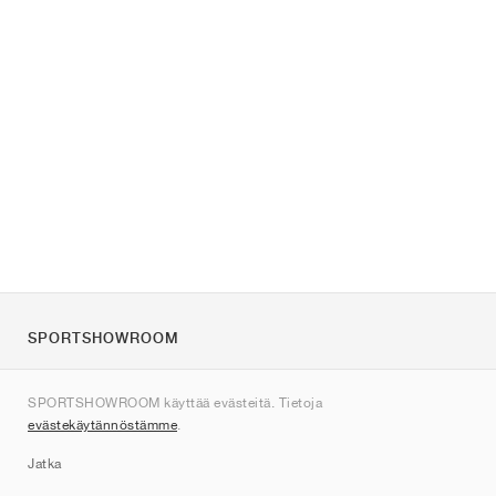
SPORTSHOWROOM
Tietoa meistä
SPORTSHOWROOM käyttää evästeitä. Tietoja
Ota yhteyttä
evästekäytännöstämme
.
Sitemap
Jatka