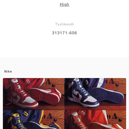
High
Tyylikoodi
313171-606
Nike