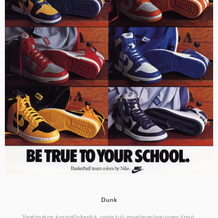
Dunk
Vaatimaton koripallokenkä, josta tuli maailmanlaajuinen ilmiö.