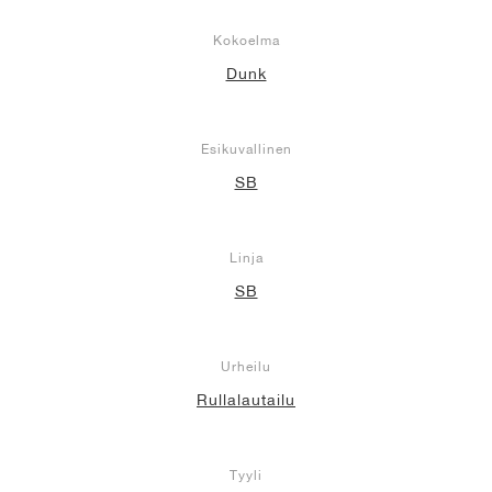
Kokoelma
Dunk
Esikuvallinen
SB
Linja
SB
Urheilu
Rullalautailu
Tyyli