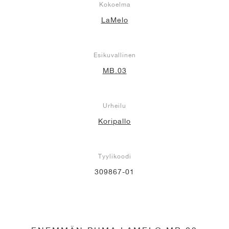
Kokoelma
LaMelo
Esikuvallinen
MB.03
Urheilu
Koripallo
Tyylikoodi
309867-01