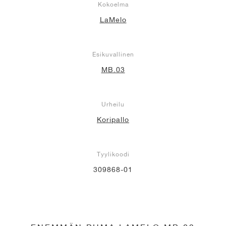
Kokoelma
LaMelo
Esikuvallinen
MB.03
Urheilu
Koripallo
Tyylikoodi
309868-01