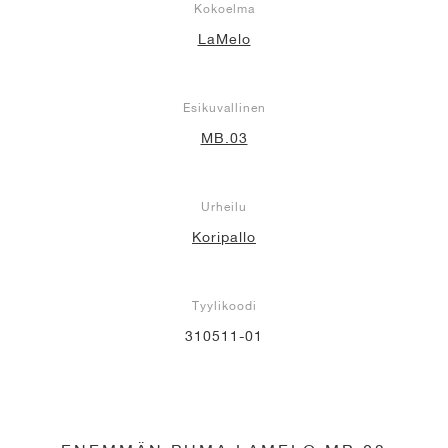
Kokoelma
LaMelo
Esikuvallinen
MB.03
Urheilu
Koripallo
Tyylikoodi
310511-01