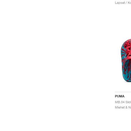
Lapset / Ko
PUMA
MB.04 Sli
Miehet & Na