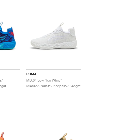
PUMA
s"
MB.04 Low "Ice White"
ngät
Miehet & Naiset / Koripallo / Kengät