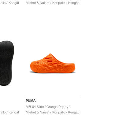
allo / Kengät
Miehet & Naiset / Koripallo / Kengät
PUMA
MB.04 Slide "Orange Poppy"
allo / Kengät
Miehet & Naiset / Koripallo / Kengät