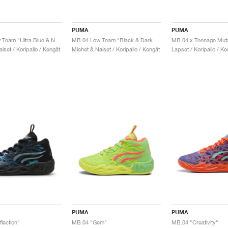
PUMA
PUMA
MB.04 Low Team "Ultra Blue & New Navy"
MB.04 Low Team "Black & Dark Amethyst"
iset / Koripallo / Kengät
Miehet & Naiset / Koripallo / Kengät
Lapset / Koripallo / Ke
PUMA
PUMA
lection"
MB.04 "Gem"
MB.04 "Creativity"