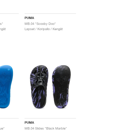
PUMA
s"
MB.04 "Scooby Doo"
ngät
Lapset / Koripallo / Kengät
PUMA
lue"
MB.04 Slides "Black Marble"