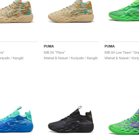
PUMA
PUMA
re"
MB.04 "Flare"
ripallo / Kengät
Miehet & Naiset / Koripallo / Kengät
Miehet & Naiset / Korip