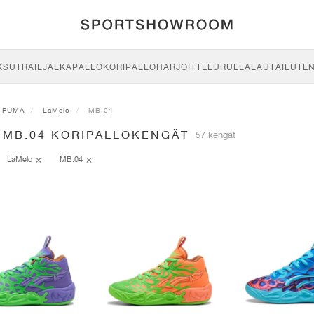
KSU
TRAIL
JALKAPALLO
KORIPALLO
HARJOITTELU
RULLALAUTAILU
TE
PUMA
LaMelo
MB.04
 MB.04 KORIPALLOKENGÄT
57 kengät
LaMelo
MB.04