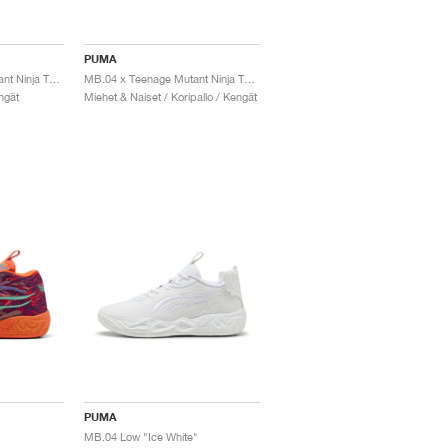
PUMA
MB.04 x Teenage Mutant Ninja Turtles "Donatello & Raphael"
MB.04 x Teenage Mutant Ninja Turtles "Donatello & Raphael"
ngät
Miehet & Naiset / Koripallo / Kengät
PUMA
MB.04 Low "Ice White"