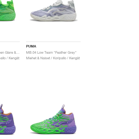
PUMA
MB.04 Low Team "Green Glare & Fizzy Light"
MB.04 Low Team "Feather Grey"
allo / Kengät
Miehet & Naiset / Koripallo / Kengät