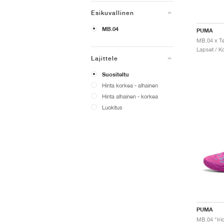
Esikuvallinen
MB.04
PUMA
Lapset / Ko
Lajittele
Suositeltu
Hinta korkea - alhainen
Hinta alhainen - korkea
Luokitus
PUMA
MB.04 "Iri