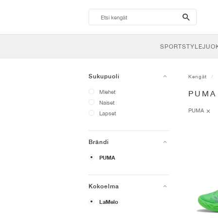
search-
btn
SPORTSTYLE
JUO
Sukupuoli
Kengät
Miehet
PUMA
Naiset
PUMA
Lapset
Brändi
PUMA
Kokoelma
LaMelo