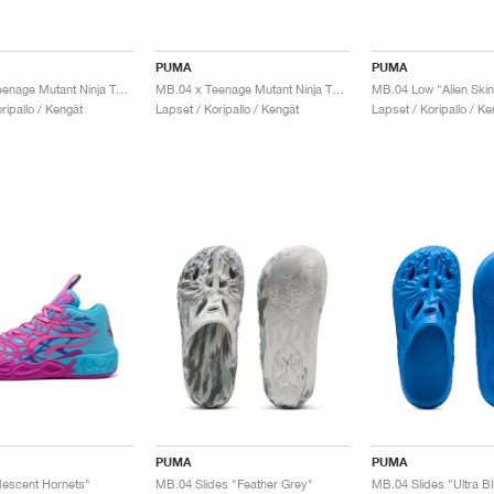
PUMA
PUMA
MB.04 x Teenage Mutant Ninja Turtles "Raphael and Donatello"
MB.04 x Teenage Mutant Ninja Turtles "Leonardo & Michelangelo"
MB.04 Low "Alien Skin
ripallo / Kengät
Lapset / Koripallo / Kengät
Lapset / Koripallo / Ke
PUMA
PUMA
descent Hornets"
MB.04 Slides "Feather Grey"
MB.04 Slides "Ultra B