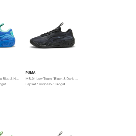
PUMA
MB.04 Low Team "Ultra Blue & New Navy"
MB.04 Low Team "Black & Dark Amethyst"
ngät
Lapset / Koripallo / Kengät