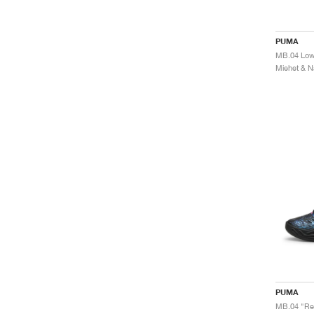
PUMA
Miehet & Na
PUMA
MB.04 "Ref