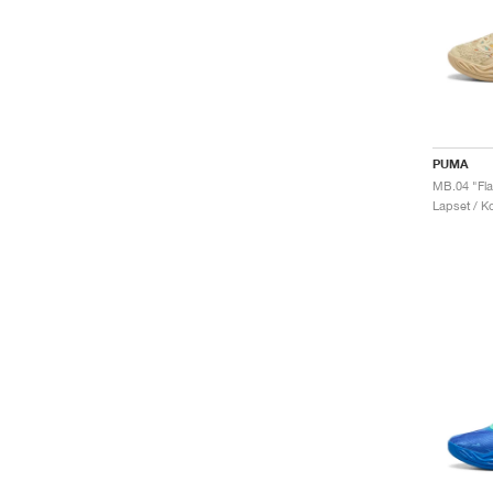
PUMA
MB.04 "Fla
Lapset / Ko