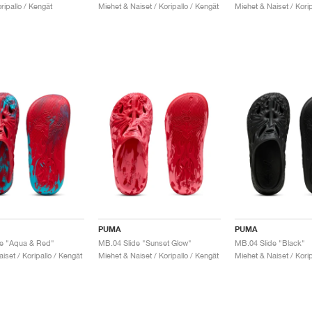
ripallo / Kengät
Miehet & Naiset / Koripallo / Kengät
Miehet & Naiset / Korip
PUMA
PUMA
de "Aqua & Red"
MB.04 Slide "Sunset Glow"
MB.04 Slide "Black"
iset / Koripallo / Kengät
Miehet & Naiset / Koripallo / Kengät
Miehet & Naiset / Korip