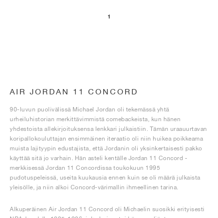
1
AIR JORDAN 11 CONCORD
90-luvun puolivälissä Michael Jordan oli tekemässä yhtä
urheiluhistorian merkittävimmistä comebackeista, kun hänen
yhdestoista allekirjoituksensa lenkkari julkaistiin. Tämän uraauurtavan
koripallokouluttajan ensimmäinen iteraatio oli niin huikea poikkeama
muista lajityypin edustajista, että Jordanin oli yksinkertaisesti pakko
käyttää sitä jo varhain. Hän asteli kentälle Jordan 11 Concord -
merkkisessä Jordan 11 Concordissa toukokuun 1995
pudotuspeleissä, useita kuukausia ennen kuin se oli määrä julkaista
yleisölle, ja niin alkoi Concord-värimallin ihmeellinen tarina.
Alkuperäinen Air Jordan 11 Concord oli Michaelin suosikki erityisesti