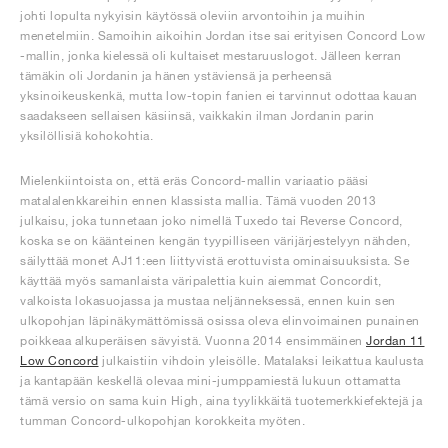
johti lopulta nykyisin käytössä oleviin arvontoihin ja muihin
menetelmiin. Samoihin aikoihin Jordan itse sai erityisen Concord Low
-mallin, jonka kielessä oli kultaiset mestaruuslogot. Jälleen kerran
tämäkin oli Jordanin ja hänen ystäviensä ja perheensä
yksinoikeuskenkä, mutta low-topin fanien ei tarvinnut odottaa kauan
saadakseen sellaisen käsiinsä, vaikkakin ilman Jordanin parin
yksilöllisiä kohokohtia.
Mielenkiintoista on, että eräs Concord-mallin variaatio pääsi
matalalenkkareihin ennen klassista mallia. Tämä vuoden 2013
julkaisu, joka tunnetaan joko nimellä Tuxedo tai Reverse Concord,
koska se on käänteinen kengän tyypilliseen värijärjestelyyn nähden,
säilyttää monet AJ11:een liittyvistä erottuvista ominaisuuksista. Se
käyttää myös samanlaista väripalettia kuin aiemmat Concordit,
valkoista lokasuojassa ja mustaa neljänneksessä, ennen kuin sen
ulkopohjan läpinäkymättömissä osissa oleva elinvoimainen punainen
poikkeaa alkuperäisen sävyistä. Vuonna 2014 ensimmäinen
Jordan 11
Low Concord
julkaistiin vihdoin yleisölle. Matalaksi leikattua kaulusta
ja kantapään keskellä olevaa mini-jumppamiestä lukuun ottamatta
tämä versio on sama kuin High, aina tyylikkäitä tuotemerkkiefektejä ja
tumman Concord-ulkopohjan korokkeita myöten.