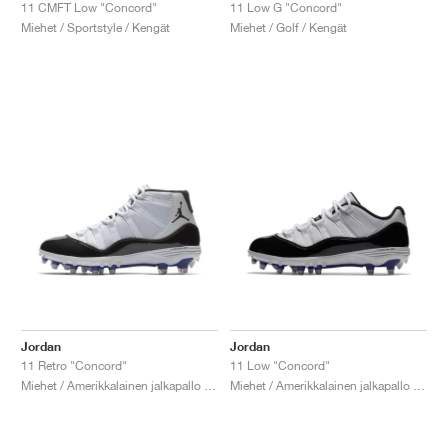
FIELD GENERAL
CRAZE
ADIRACER
MULE
471
GEL-CUMULUS 16
G.T. CUT
FORCE 58
TEKKIRA CUP
508
JORDAN
11 CMFT Low "Concord"
11 Low G "Concord"
Miehet / Sportstyle / Kengät
Miehet / Golf / Kengät
KILLSHOT 2
MOTO 2K
ITALIA
LEGACY 312
ALLERDALE
G.T. FUTURE
PS8
ALOHA SUPER
600
TOTAL 90
PHENOMENA
FORUM
JUMPMAN JACK
2000
VERTEBRAE
808
AVA ROVER
1000
HAMBURG
204L
AIR MAX 95
933
MIND
860V2
AIR RIFT
Jordan
Jordan
11 Retro "Concord"
11 Low "Concord"
Miehet / Amerikkalainen jalkapallo / Kengät
Miehet / Amerikkalainen jalkapallo / Kengät