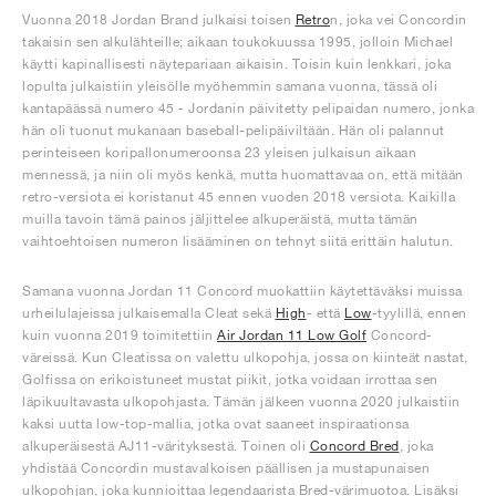
Vuonna 2018 Jordan Brand julkaisi toisen
Retro
n, joka vei Concordin
takaisin sen alkulähteille; aikaan toukokuussa 1995, jolloin Michael
käytti kapinallisesti näytepariaan aikaisin. Toisin kuin lenkkari, joka
lopulta julkaistiin yleisölle myöhemmin samana vuonna, tässä oli
kantapäässä numero 45 - Jordanin päivitetty pelipaidan numero, jonka
hän oli tuonut mukanaan baseball-pelipäiviltään. Hän oli palannut
perinteiseen koripallonumeroonsa 23 yleisen julkaisun aikaan
mennessä, ja niin oli myös kenkä, mutta huomattavaa on, että mitään
retro-versiota ei koristanut 45 ennen vuoden 2018 versiota. Kaikilla
muilla tavoin tämä painos jäljittelee alkuperäistä, mutta tämän
vaihtoehtoisen numeron lisääminen on tehnyt siitä erittäin halutun.
Samana vuonna Jordan 11 Concord muokattiin käytettäväksi muissa
urheilulajeissa julkaisemalla Cleat sekä
High
- että
Low
-tyylillä, ennen
kuin vuonna 2019 toimitettiin
Air Jordan 11 Low Golf
Concord-
väreissä. Kun Cleatissa on valettu ulkopohja, jossa on kiinteät nastat,
Golfissa on erikoistuneet mustat piikit, jotka voidaan irrottaa sen
läpikuultavasta ulkopohjasta. Tämän jälkeen vuonna 2020 julkaistiin
kaksi uutta low-top-mallia, jotka ovat saaneet inspiraationsa
alkuperäisestä AJ11-värityksestä. Toinen oli
Concord Bred
, joka
yhdistää Concordin mustavalkoisen päällisen ja mustapunaisen
ulkopohjan, joka kunnioittaa legendaarista Bred-värimuotoa. Lisäksi