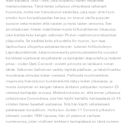
NBA-kaudella 1995-1996, joka huipentui hänen neljänteen
mestaruuteensa. Tämä keräsi julkaisun yhteydessä valtavasti
huomiota, mutta sen hienostunut estetiikka, joka sopii yhtä hyvin
smokin kuin koripallopaidan kanssa, on tuonut värille pysyvän
suosion sekä miesten että naisten ja myös lasten versioina. Sen
ainutlaatuisen ilmeen määrittelee musta kiiltonahkainen lokasuoja,
joka kiertää koko kengän valkoisen Phylon-vaahtomuovivälipohjan
yläpuolella. Se sisältää koko pituudelta Air-tyynyn, kun taas
läpikuultava ulkopohja paljastaa kevyen, tukevan hiilikuitulevyn.
Läpinäkymättömät, kalanruotomaisilla pitomuodostelmilla vuoratut
korokkeet sijaitsevat etujalkaterän ja kantapään alapuolella ja lisäävät
pitoa - niiden Dark Concord -violetti pinnoite on lenkkarin nimen
lähde. Valkoinen ballistinen verkko täyttää päällisen, ja tekstiiliverkko
muodostaa silmukat kielen vieressä. Ylellisistä muotimerkkien
inspiroima hienostunut tuotemerkintä näkyy kielen yläosassa, ja
musta Jumpman on kengän takana Jordanin pelipaidan numeron 23
vieressä kantapään sivussa. Mielenkiintoista on, että ennen julkaisua
julkaistussa Concordissa, jota hän käytti kentällä, kantapäässä oli 45
viitaten hänen baseball-paitaansa. Sitä hän käytti väliaikaisesti
palatessaan koripalloon, mutta kun Jordan 11 Concord julkaistiin
yleisesti vuoden 1995 lopussa, hän oli palannut vanhaan
numeroonsa, joten virallisen lenkkarin kantapäässä on tämä numero.