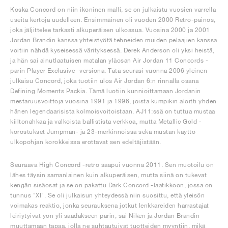
Koska Concord on niin ikoninen malli, se on julkaistu vuosien varrella
useita kertoja uudelleen. Ensimmäinen oli vuoden 2000 Retro-painos,
joka jäljittelee tarkasti alkuperäisen ulkoasua. Vuosina 2000 ja 2001
Jordan Brandin kanssa yhteistyötä tehneiden muiden pelaajien kanssa
voitiin nähdä kyseisessä värityksessä. Derek Anderson oli yksi heistä,
ja hän sai ainutlaatuisen matalan yläosan Air Jordan 11 Concords -
parin Player Exclusive -versiona. Tätä seurasi vuonna 2006 yleinen
julkaisu Concord, joka tuotiin ulos Air Jordan 6:n rinnalla osana
Defining Moments Packia. Tämä luotiin kunnioittamaan Jordanin
mestaruusvoittoja vuosina 1991 ja 1996, joista kumpikin aloitti yhden
hänen legendaarisista kolmoisvoitoistaan. AJ11:ssä on tuttua mustaa
kiiltonahkaa ja valkoista ballistista verkkoa, mutta Metallic Gold -
korostukset Jumpman- ja 23-merkinnöissä sekä mustan käyttö
ulkopohjan korokkeissa erottavat sen edeltäjistään.
Seuraava High Concord -retro saapui vuonna 2011. Sen muotoilu on
lähes täysin samanlainen kuin alkuperäisen, mutta siinä on tukevat
kengän sisäosat ja se on pakattu Dark Concord -laatikkoon, jossa on
tunnus "XI". Se oli julkaisun yhteydessä niin suosittu, että yleisön
voimakas reaktio, jonka seurauksena jotkut lenkkareiden harrastajat
leiriytyivät yön yli saadakseen parin, sai Niken ja Jordan Brandin
muuttamaan tapaa, jolla ne suhtautuivat tuotteiden myyntiin, mikä