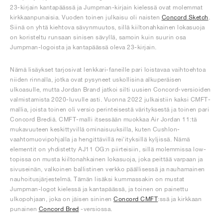
23-kirjain kantapäässä ja Jumpman-kirjain kielessä ovat molemmat
kirkkaanpunaisia. Vuoden toinen julkaisu oli naisten
Concord Sketch
.
Siinä on yhtä kiehtova sävynmuutos, sillä kiiltonahkainen lokasuoja
on koristeltu runsaan sinisen sävyllä, samoin kuin suurin osa
Jumpman-logoista ja kantapäässä oleva 23-kirjain.
Nämä lisäykset tarjosivat lenkkari-faneille pari loistavaa vaihtoehtoa
niiden rinnalla, jotka ovat pysyneet uskollisina alkuperäisen
ulkoasulle, mutta Jordan Brand jatkoi silti uusien Concord-versioiden
valmistamista 2020-luvulle asti. Vuonna 2022 julkaistiin kaksi CMFT-
mallia, joista toinen oli versio perinteisestä värityksestä ja toinen pari
Concord Brediä. CMFT-malli itsessään muokkaa Air Jordan 11:tä
mukavuuteen keskittyvillä ominaisuuksilla, kuten Cushlon-
vaahtomuovipohjalla ja hengittävillä rei'ityksillä kyljissä. Nämä
elementit on yhdistetty AJ11 OG:n piirteisiin, sillä molemmissa low-
topissa on musta kiiltonahkainen lokasuoja, joka peittää varpaan ja
sivuseinän, valkoinen ballistinen verkko päällisessä ja nauhamainen
nauhoitusjärjestelmä. Tämän lisäksi kummassakin on mustat
Jumpman-logot kielessä ja kantapäässä, ja toinen on painettu
ulkopohjaan, joka on jäisen sininen
Concord CMFT
:ssä ja kirkkaan
punainen
Concord Bred
-versiossa.