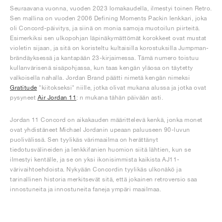
Seuraavana vuonna, vuoden 2023 lomakaudella, ilmestyi toinen Retro.
Sen mallina on vuoden 2006 Defining Moments Packin lenkkari, joka
oli Concord-päivitys, ja siinä on monia samoja muotoilun piirteitä.
Esimerkiksi sen ulkopohjan läpinäkymättömät korokkeet ovat mustat
violetin sijaan, ja sitä on koristeltu kultaisilla korostuksilla Jumpman-
brändäyksessä ja kantapään 23-kirjaimessa. Tämä numero toistuu
kullanvärisenä sisäpohjassa, kun taas kengän yläosa on täytetty
valkoisella nahalla. Jordan Brand päätti nimetä kengän nimeksi
Gratitude
"kiitokseksi" niille, jotka olivat mukana alussa ja jotka ovat
pysyneet
Air Jordan 11
: n mukana tähän päivään asti.
Jordan 11 Concord on aikakauden määrittelevä kenkä, jonka monet
ovat yhdistäneet Michael Jordanin upeaan paluuseen 90-luvun
puolivälissä. Sen tyylikäs värimaailma on herättänyt
tiedotusvälineiden ja lenkkifanien huomion siitä lähtien, kun se
ilmestyi kentälle, ja se on yksi ikonisimmista kaikista AJ11-
värivaihtoehdoista. Nykyään Concordin tyylikäs ulkonäkö ja
tarinallinen historia merkitsevät sitä, että jokainen retroversio saa
innostuneita ja innostuneita faneja ympäri maailmaa.