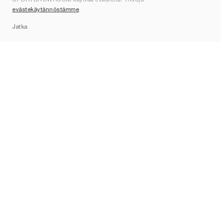
Ota yhteyttä
evästekäytännöstämme
.
Sitemap
Jatka
Tuotemerkit
Nike
Jordan
adidas
New Balance
ASICS
PUMA
Converse
Vans
Hoka
Salomon
On
Saucony