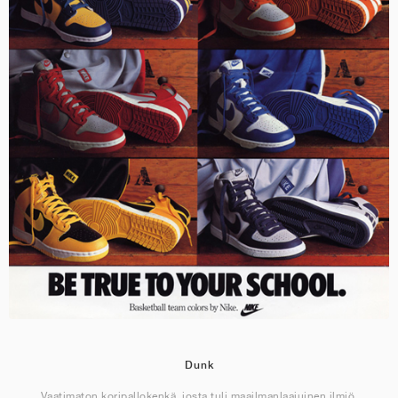
Dunk
Vaatimaton koripallokenkä, josta tuli maailmanlaajuinen ilmiö.