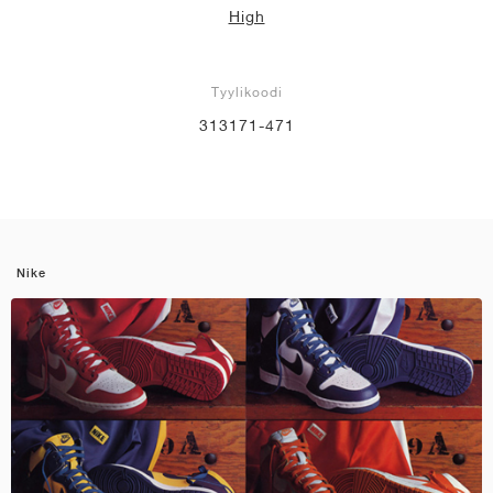
High
Tyylikoodi
313171-471
Nike