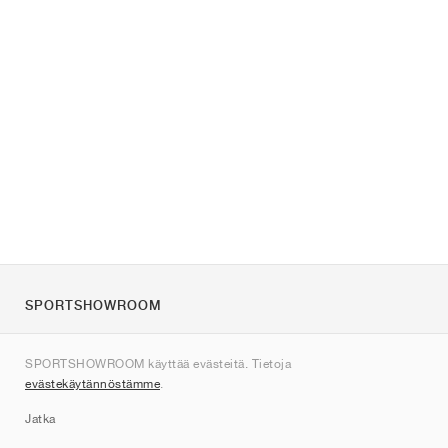
SPORTSHOWROOM
Tietoa meistä
SPORTSHOWROOM käyttää evästeitä. Tietoja
Ota yhteyttä
evästekäytännöstämme
.
Sitemap
Jatka