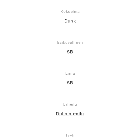
Kokoelma
Dunk
Esikuvallinen
SB
Linja
SB
Urheilu
Rullalautailu
Tyyli