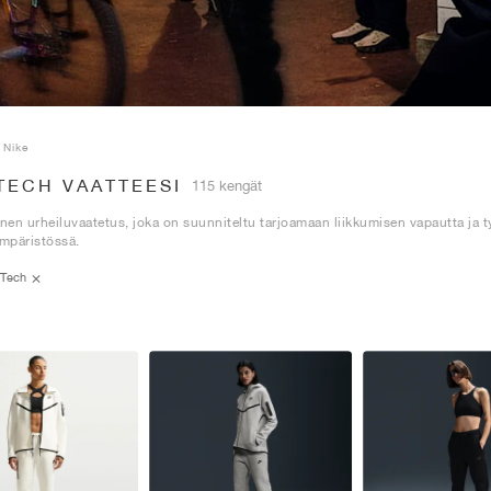
Nike
TECH VAATTEESI
115 kengät
inen urheiluvaatetus, joka on suunniteltu tarjoamaan liikkumisen vapautta ja t
mpäristössä.
Tech