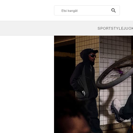
search-
btn
SPORTSTYLE
JUO