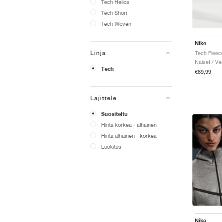
Tech Helios
Tech Shori
Tech Woven
Nike
Linja
Naiset / Ve
Tech
€69,99
Lajittele
Suositeltu
Hinta korkea - alhainen
Hinta alhainen - korkea
Luokitus
Nike