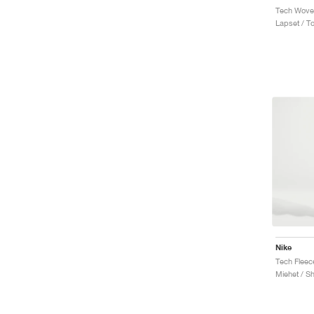
Tech Wove
Lapset / T
Nike
Tech Fleec
Miehet / Sh