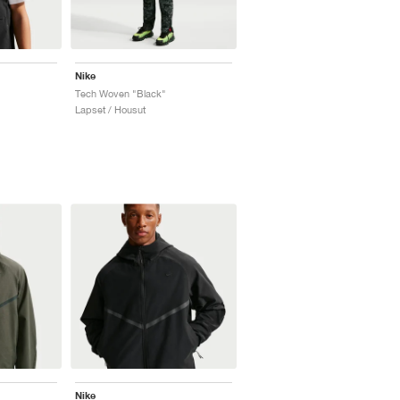
Nike
Tech Woven "Black"
Lapset / Housut
Nike