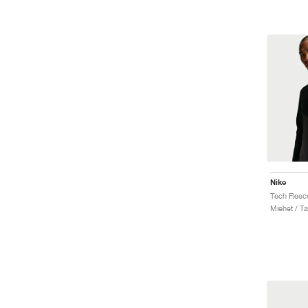
Nike
Miehet / Ta