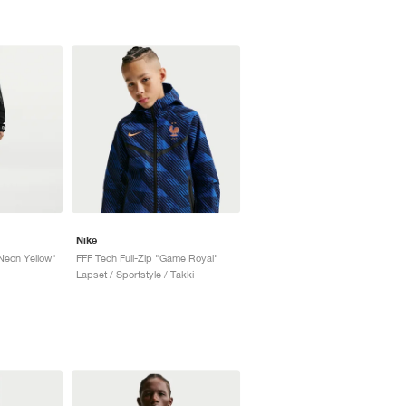
Nike
Neon Yellow"
FFF Tech Full-Zip "Game Royal"
Lapset / Sportstyle / Takki