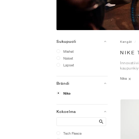
Sukupuoli
Kengät
Miehet
NIKE 
Naiset
Innovatiiv
Lapset
kaupunkiy
Nike
Brändi
Nike
Kokoelma
Search
Tech Fleece