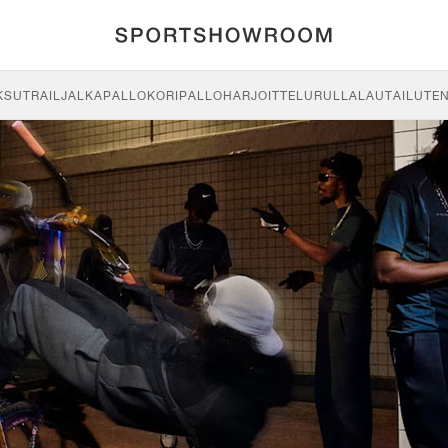
KSU
TRAIL
JALKAPALLO
KORIPALLO
HARJOITTELU
RULLALAUTAILU
TE