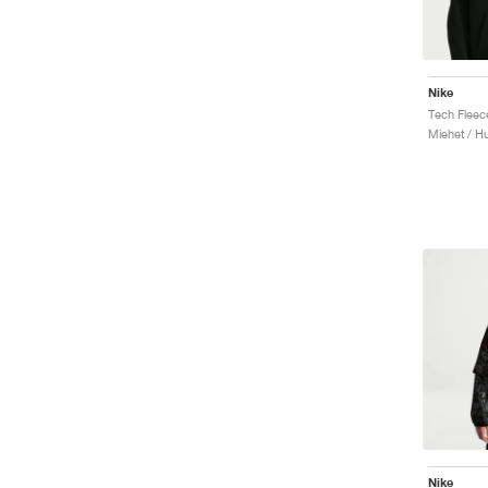
Nike
Tech Fleec
Miehet / H
Nike