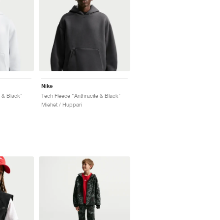
Nike
 & Black"
Tech Fleece "Anthracite & Black"
Miehet / Huppari