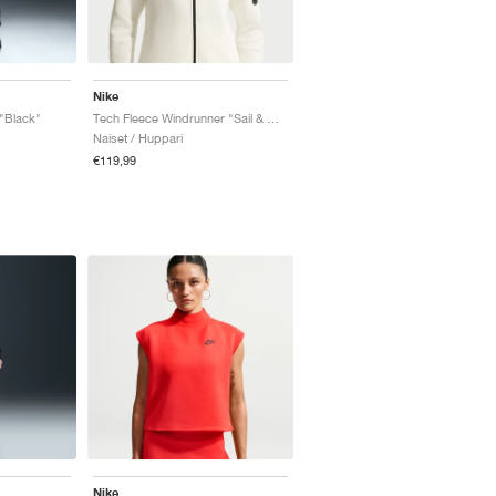
Nike
"Black"
Tech Fleece Windrunner "Sail & Black"
Naiset / Huppari
€119,99
Nike