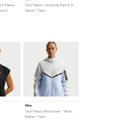
Paris Saint-Germain Tech Fleece Total 90 "Black & Global Red"
Tech Fleece "University Red & White"
ousut
Naiset / Toppi
Nike
Tech Fleece Windrunner " White & Pure Platinum"
Miehet / Takki