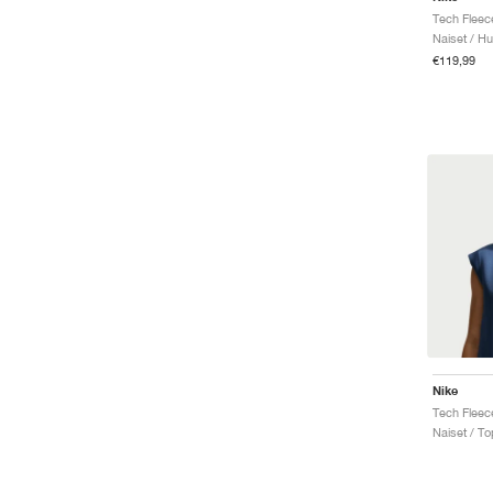
Naiset / H
€119,99
Nike
Tech Fleec
Naiset / To