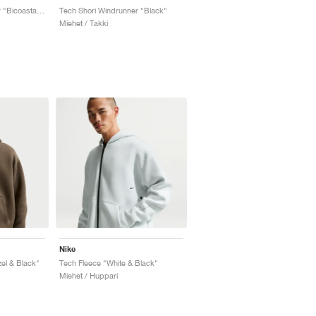
Tech Shori Windrunner "Bicoastal & Black"
Tech Shori Windrunner "Black"
Miehet / Takki
Nike
el & Black"
Tech Fleece "White & Black"
Miehet / Huppari