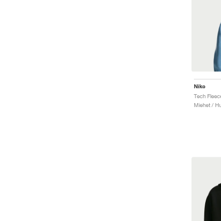
Nike
Tech Fleec
Miehet / H