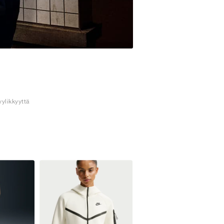
yylikkyyttä