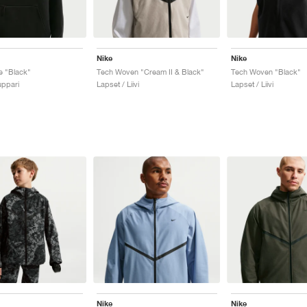
Nike
Nike
e "Black"
Tech Woven "Cream II & Black"
Tech Woven "Black"
uppari
Lapset / Liivi
Lapset / Liivi
Nike
Nike