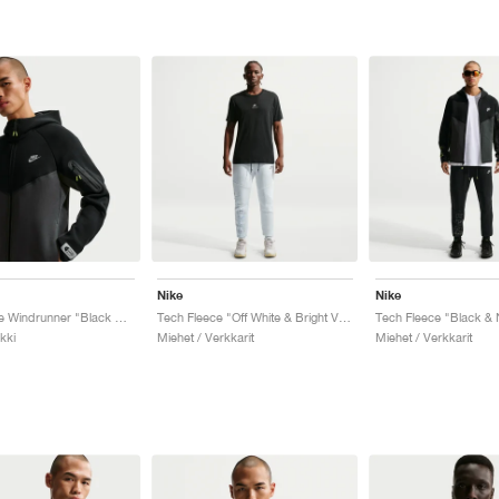
Nike
Nike
Tech Fleece Windrunner "Black & Dark Smoke Grey"
Tech Fleece "Off White & Bright Violet"
Tech Fleece "Black & 
kki
Miehet / Verkkarit
Miehet / Verkkarit