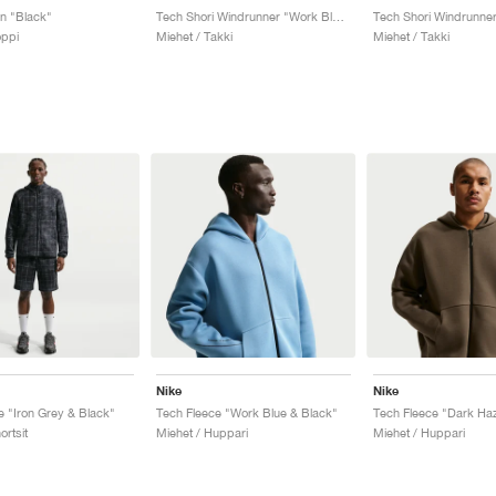
n "Black"
Tech Shori Windrunner "Work Blue & Black"
oppi
Miehet / Takki
Miehet / Takki
Nike
Nike
e "Iron Grey & Black"
Tech Fleece "Work Blue & Black"
Tech Fleece "Dark Haz
ortsit
Miehet / Huppari
Miehet / Huppari