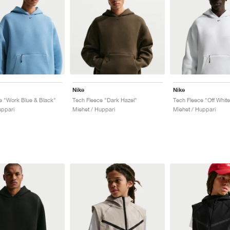
Nike
Nike
e "Work Blue & Black"
Tech Fleece "Dark Hazel"
Tech Fleece "Off White
uppari
Miehet / Huppari
Miehet / Huppari