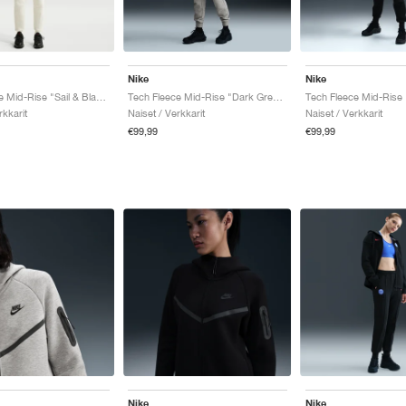
Nike
Nike
Tech Fleece Mid-Rise "Sail & Black"
Tech Fleece Mid-Rise "Dark Grey Heather & Black"
Tech Fleece Mid-Rise 
rkkarit
Naiset / Verkkarit
Naiset / Verkkarit
€99,99
€99,99
Nike
Nike