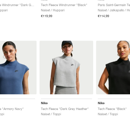
Tech Fleece Windrunner "Dark Grey Heather & Black"
Tech Fleece Windrunner "Black"
uppari
Naiset / Huppari
Naiset / Jalkapallo / H
€119,99
€114,99
Nike
Nike
e "Armory Navy"
Tech Fleece "Dark Grey Heather"
Tech Fleece "Black"
ppi
Naiset / Toppi
Naiset / Toppi