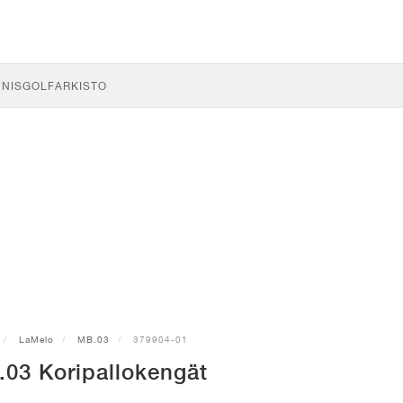
NNIS
GOLF
ARKISTO
LaMelo
MB.03
379904-01
3 Koripallokengät