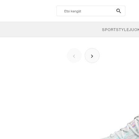
search-
btn
SPORTSTYLE
JUO