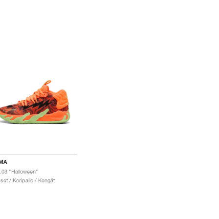
MA
03 "Halloween"
set / Koripallo / Kengät