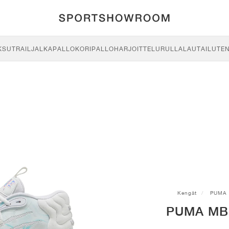
KSU
TRAIL
JALKAPALLO
KORIPALLO
HARJOITTELU
RULLALAUTAILU
TE
Kengät
PUMA
PUMA MB.0