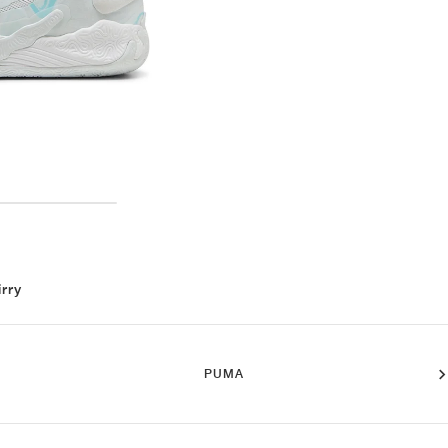
irry
PUMA