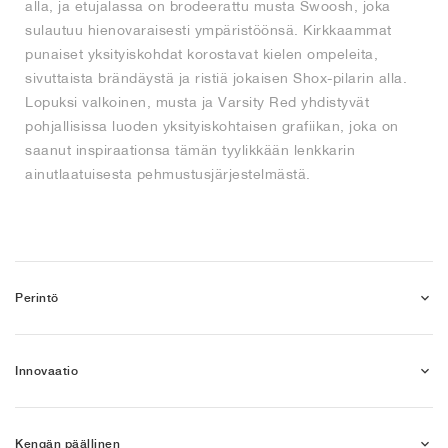
alla, ja etujalassa on brodeerattu musta Swoosh, joka
sulautuu hienovaraisesti ympäristöönsä. Kirkkaammat
punaiset yksityiskohdat korostavat kielen ompeleita,
sivuttaista brändäystä ja ristiä jokaisen Shox-pilarin alla.
Lopuksi valkoinen, musta ja Varsity Red yhdistyvät
pohjallisissa luoden yksityiskohtaisen grafiikan, joka on
saanut inspiraationsa tämän tyylikkään lenkkarin
ainutlaatuisesta pehmustusjärjestelmästä.
Perintö
Innovaatio
Kengän päällinen