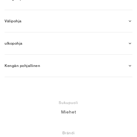
Välipohja
ulkopohja
Kengän pohjallinen
Sukupuoli
Miehet
Brändi