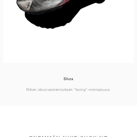
Shox
Niken iskunvaimennuksen "boing"-ominaisuus.