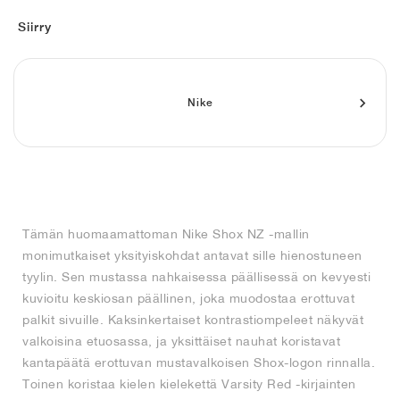
FIELD GENERAL
CRAZE
ADIRACER
MULE
471
GEL-CUMULUS 16
G.T. CUT
FORCE 58
TEKKIRA CUP
508
JORDAN
Siirry
KILLSHOT 2
MOTO 2K
ITALIA
LEGACY 312
ALLERDALE
G.T. FUTURE
PS8
ALOHA SUPER
600
TOTAL 90
PHENOMENA
FORUM
JUMPMAN JACK
2000
VERTEBRAE
808
Nike
AVA ROVER
1000
HAMBURG
204L
AIR MAX 95
933
MIND
860V2
Tämän huomaamattoman Nike Shox NZ -mallin
AIR RIFT
monimutkaiset yksityiskohdat antavat sille hienostuneen
tyylin. Sen mustassa nahkaisessa päällisessä on kevyesti
kuvioitu keskiosan päällinen, joka muodostaa erottuvat
palkit sivuille. Kaksinkertaiset kontrastiompeleet näkyvät
valkoisina etuosassa, ja yksittäiset nauhat koristavat
kantapäätä erottuvan mustavalkoisen Shox-logon rinnalla.
Toinen koristaa kielen kielekettä Varsity Red -kirjainten