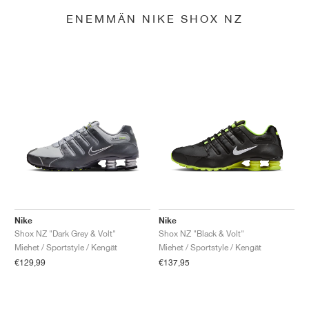
ENEMMÄN NIKE SHOX NZ
Nike
Nike
Shox NZ "Dark Grey & Volt"
Shox NZ "Black & Volt"
Miehet / Sportstyle / Kengät
Miehet / Sportstyle / Kengät
€129,99
€137,95