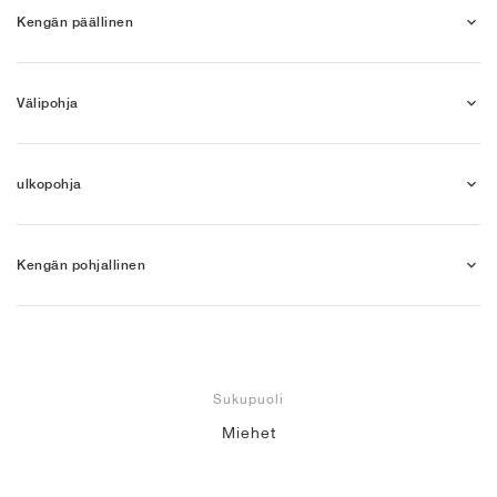
Kengän päällinen
Välipohja
ulkopohja
Kengän pohjallinen
Sukupuoli
Miehet