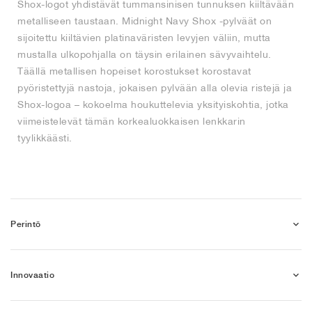
Shox-logot yhdistävät tummansinisen tunnuksen kiiltävään
metalliseen taustaan. Midnight Navy Shox -pylväät on
sijoitettu kiiltävien platinaväristen levyjen väliin, mutta
mustalla ulkopohjalla on täysin erilainen sävyvaihtelu.
Täällä metallisen hopeiset korostukset korostavat
pyöristettyjä nastoja, jokaisen pylvään alla olevia ristejä ja
Shox-logoa – kokoelma houkuttelevia yksityiskohtia, jotka
viimeistelevät tämän korkealuokkaisen lenkkarin
tyylikkäästi.
Perintö
Innovaatio