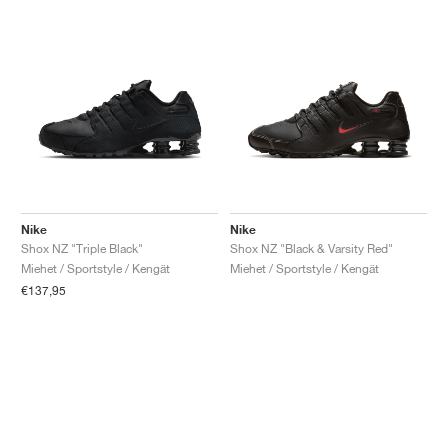
Nike
Nike
Shox NZ "Triple Black"
Shox NZ "Black & Varsity Red"
Miehet / Sportstyle / Kengät
Miehet / Sportstyle / Kengät
€137,95