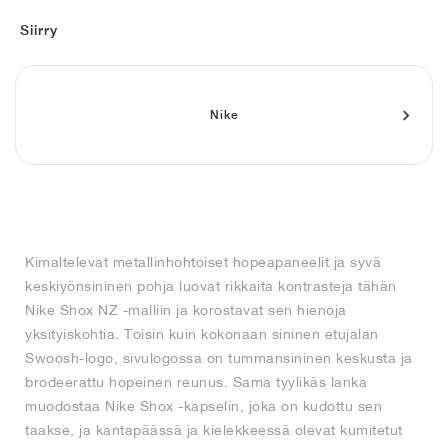
FIELD GENERAL
CRAZE
ADIRACER
MULE
471
GEL-CUMULUS 16
G.T. CUT
FORCE 58
TEKKIRA CUP
508
JORDAN
Siirry
KILLSHOT 2
MOTO 2K
ITALIA
LEGACY 312
ALLERDALE
G.T. FUTURE
PS8
ALOHA SUPER
600
TOTAL 90
PHENOMENA
FORUM
JUMPMAN JACK
2000
VERTEBRAE
808
Nike
AVA ROVER
1000
HAMBURG
204L
AIR MAX 95
933
MIND
860V2
Kimaltelevat metallinhohtoiset hopeapaneelit ja syvä
AIR RIFT
keskiyönsininen pohja luovat rikkaita kontrasteja tähän
Nike Shox NZ -malliin ja korostavat sen hienoja
yksityiskohtia. Toisin kuin kokonaan sininen etujalan
Swoosh-logo, sivulogossa on tummansininen keskusta ja
brodeerattu hopeinen reunus. Sama tyylikäs lanka
muodostaa Nike Shox -kapselin, joka on kudottu sen
taakse, ja kantapäässä ja kielekkeessä olevat kumitetut