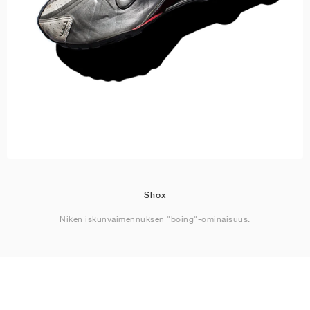
Shox
Niken iskunvaimennuksen "boing"-ominaisuus.