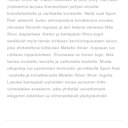
yhdistelmä tarjoaa ihanteellisen pohjan eloisille
brändiefekteille ja värikkäille koristeille. Näitä ovat Sport
Red -aksentit, kuten silmiinpistävä brodeeraus sivussa
olevassa Swoosh-logossa ja sen takana olevassa Nike
Shox -kapselissa. Kielen ja kantapään Shox-logot
sisältävät myös tämän kirkkaan karmiininpunaisen sävyn,
joka yhdistettynä kiiltävään Metallic Silver -hopeaan luo
rohkean lopputuloksen. Etuosassa on toinen logo, tällä
kertaa mustalla reunalla ja valkoisella keskellä. Musta
ulkopohja luo syvemmän kontrastin jännittävillä Sport Red
-nastoilla ja kimaltelevalla Metallic Silver Shox -logolla.
Lopuksi kantapään pylväiden eloisa punainen kiilto
viimeistelee sneakerin, joka yhdistää vaivattomasti
elegantin estetiikan ja silmiinpistävät yksityiskohdat.