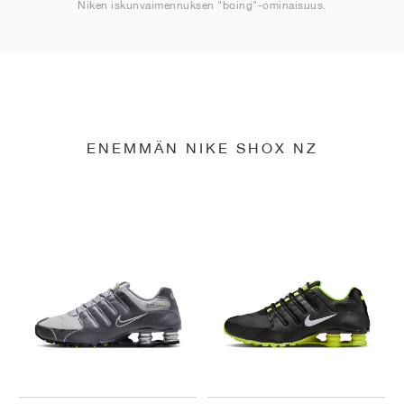
Niken iskunvaimennuksen "boing"-ominaisuus.
ENEMMÄN NIKE SHOX NZ