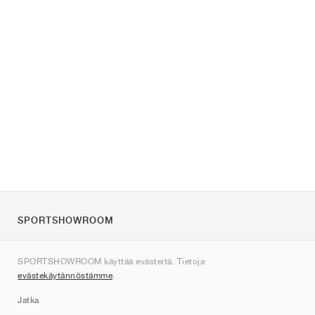
SPORTSHOWROOM
Tietoa meistä
SPORTSHOWROOM käyttää evästeitä. Tietoja
Ota yhteyttä
evästekäytännöstämme
.
Sitemap
Jatka