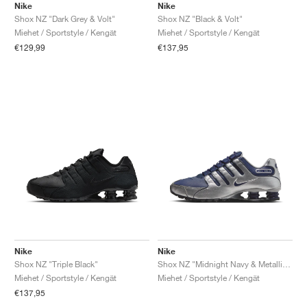
Nike
Nike
Shox NZ "Dark Grey & Volt"
Shox NZ "Black & Volt"
Miehet / Sportstyle / Kengät
Miehet / Sportstyle / Kengät
€129,99
€137,95
Nike
Nike
Shox NZ "Triple Black"
Shox NZ "Midnight Navy & Metallic Silver"
Miehet / Sportstyle / Kengät
Miehet / Sportstyle / Kengät
€137,95