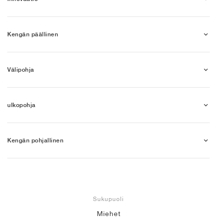
Kengän päällinen
Välipohja
ulkopohja
Kengän pohjallinen
Sukupuoli
Miehet