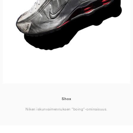
Shox
Niken iskunvaimennuksen "boing"-ominaisuus.