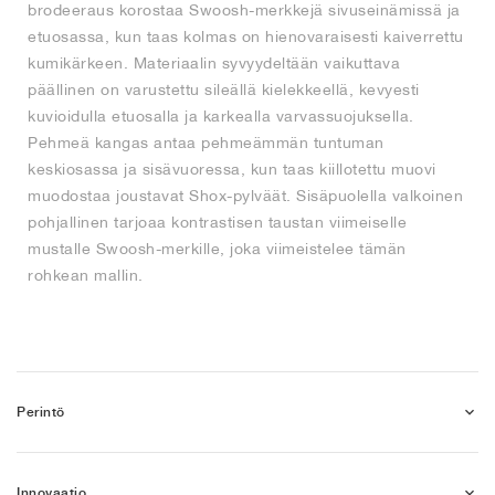
brodeeraus korostaa Swoosh-merkkejä sivuseinämissä ja
etuosassa, kun taas kolmas on hienovaraisesti kaiverrettu
kumikärkeen. Materiaalin syvyydeltään vaikuttava
päällinen on varustettu sileällä kielekkeellä, kevyesti
kuvioidulla etuosalla ja karkealla varvassuojuksella.
Pehmeä kangas antaa pehmeämmän tuntuman
keskiosassa ja sisävuoressa, kun taas kiillotettu muovi
muodostaa joustavat Shox-pylväät. Sisäpuolella valkoinen
pohjallinen tarjoaa kontrastisen taustan viimeiselle
mustalle Swoosh-merkille, joka viimeistelee tämän
rohkean mallin.
Perintö
Innovaatio