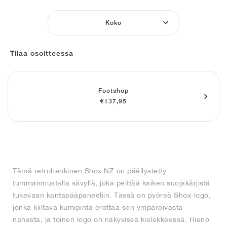
FIELD GENERAL
CRAZE
ADIRACER
MULE
471
GEL-CUMULUS 16
G.T. CUT
FORCE 58
TEKKIRA CUP
508
JORDAN
Koko
KILLSHOT 2
MOTO 2K
ITALIA
LEGACY 312
ALLERDALE
G.T. FUTURE
PS8
ALOHA SUPER
600
Tilaa osoitteessa
TOTAL 90
PHENOMENA
FORUM
JUMPMAN JACK
2000
VERTEBRAE
808
AVA ROVER
1000
HAMBURG
204L
AIR MAX 95
933
Footshop
€137,95
MIND
860V2
AIR RIFT
Tämä retrohenkinen Shox NZ on päällystetty
tummanmustalla sävyllä, joka peittää kaiken suojakärjistä
tukevaan kantapääpaneeliin. Tässä on pyöreä Shox-logo,
jonka kiiltävä kumipinta erottaa sen ympäröivästä
nahasta, ja toinen logo on näkyvissä kielekkeessä. Hieno