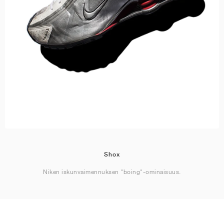
Shox
Niken iskunvaimennuksen "boing"-ominaisuus.