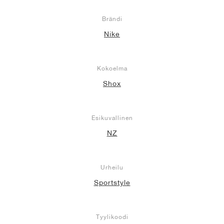
Brändi
Nike
Kokoelma
Shox
Esikuvallinen
NZ
Urheilu
Sportstyle
Tyylikoodi