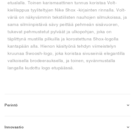
etualalla. Toinen karismaattinen tunnus koristaa Volt-
kielilappua tyyliteltyjen Nike Shox -kirjainten rinnalla. Volt-
väriä on näkyvämmin tekstiilisten nauhojen silmukoissa, ja
sama silmiinpistävä sävy peittää pehmeän sisävuoren,
tukevat pehmustetut pylväät ja ulkopohjan, joka on
täplittynä mustilla pilkuilla ja korostettuna Shox-logolla
kantapään alla. Hienon käsityönä tehdyn viimeistelyn
kruunaa Swoosh-logo, joka koristaa sivuseiniä elegantilla
valkoisella brodeerauksella, ja toinen, syvänmustalla
langalla kudottu logo etupäässä.
Perintö
Innovaatio