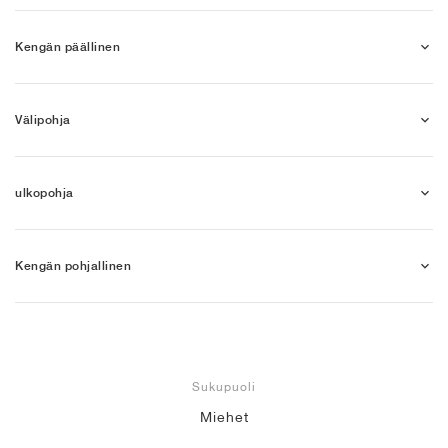
Kengän päällinen
Välipohja
ulkopohja
Kengän pohjallinen
Sukupuoli
Miehet