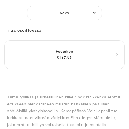
FIELD GENERAL
CRAZE
ADIRACER
MULE
471
GEL-CUMULUS 16
G.T. CUT
FORCE 58
TEKKIRA CUP
508
JORDAN
Koko
KILLSHOT 2
MOTO 2K
ITALIA
LEGACY 312
ALLERDALE
G.T. FUTURE
PS8
ALOHA SUPER
600
Tilaa osoitteessa
TOTAL 90
PHENOMENA
FORUM
JUMPMAN JACK
2000
VERTEBRAE
808
AVA ROVER
1000
HAMBURG
204L
AIR MAX 95
933
Footshop
€137,95
MIND
860V2
AIR RIFT
Tämä tyylikäs ja urheilullinen Nike Shox NZ -kenkä erottuu
edukseen hienostuneen mustan nahkaisen päällisen
sähköisillä yksityiskohdilla. Kantapäässä Volt-kapseli tuo
kirkkaan neonvihreän väripilkun Shox-logon yläpuolelle,
joka erottuu hillityn valkoisella taustalla ja mustalla